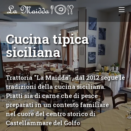
Cucina tipica
siciliana
Trattoria "La Maidda" , dal 2012 segue le
tradizioni della cucina siciliana.
Piatti sia di carne che di pesce
preparati in un contesto familiare
nel cuore del centro storico di
Castellammare del Golfo